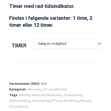
Timer med rød tidsindikator.
Findes i følgende varianter: 1 time, 2
timer eller 12 timer.
TIMER
Varenummer (SKU):
N/A
Kategorier:
Alle varer
,
Tid og elektronik
Tags:
#ADHD
,
#Autisme
,
#køkkenur
,
#mekaniskur
,
#tidsinddeling
,
#tidsinterval
,
#Timer
,
#timetimer
,
#visuel
,
#visuellæring