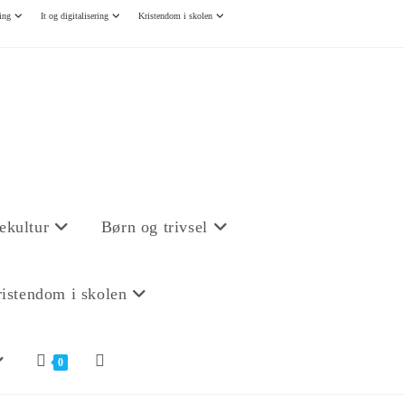
ing
It og digitalisering
Kristendom i skolen
ekultur
Børn og trivsel
istendom i skolen
0