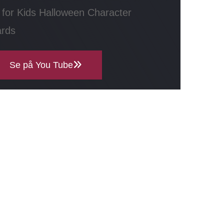
 for Kids Halloween Character
ards
Se på You Tube