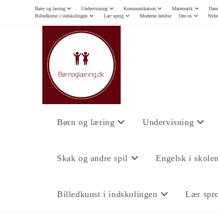
Børn og læring
Undervisning
Kommunikation
Matematik
Dans
Billedkunst i indskolingen
Lær sprog
Moderne ledelse
Om os
Nyhe
Børn og læring
Undervisning
Skak og andre spil
Engelsk i skole
Billedkunst i indskolingen
Lær spr