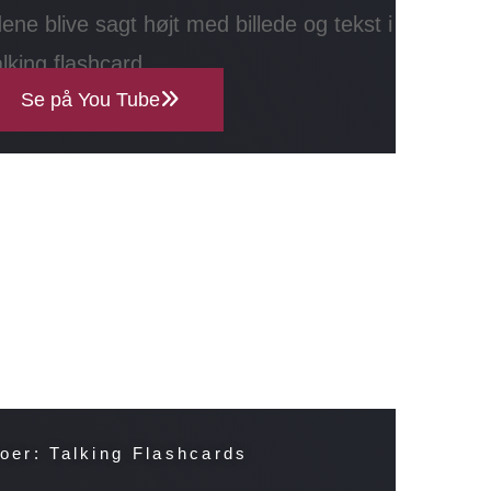
ene blive sagt højt med billede og tekst i
alking flashcard.
Se på You Tube
oer: Talking Flashcards