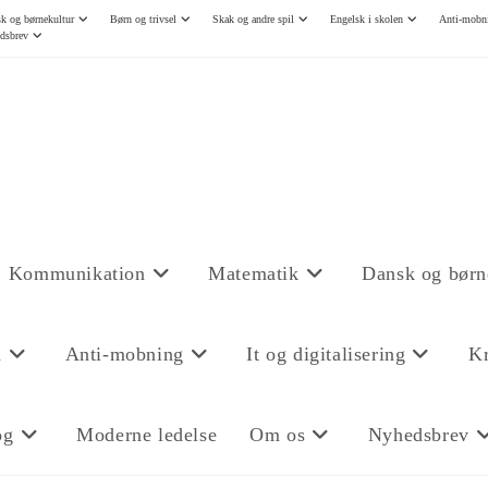
k og børnekultur
Børn og trivsel
Skak og andre spil
Engelsk i skolen
Anti-mobn
dsbrev
Kommunikation
Matematik
Dansk og børn
n
Anti-mobning
It og digitalisering
Kr
og
Moderne ledelse
Om os
Nyhedsbrev