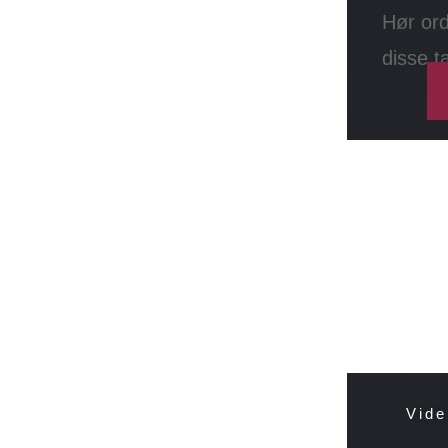
Hør ord
disse t
Vide