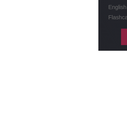
English
Flashc