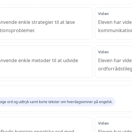
Viden
nvende enkle strategier til at løse
Eleven har vid
ionsproblemer.
kommunikations
Viden
anvende enkle metoder til at udvide
Eleven har vid
ordforrådstileg
pige ord og udtryk samt korte tekster om hverdags­emner på engelsk.
Viden
afkode hyppige engelske ord med
Eleven har vide