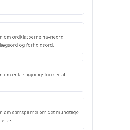
en om ordklasserne navneord,
llægsord og forholdsord.
en om enkle bøjningsformer af
en om samspil mellem det mundtlige
bejde.