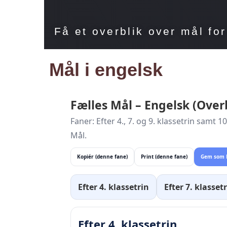
Få et overblik over mål for
Mål i engelsk
Fælles Mål – Engelsk (Over
Faner: Efter 4., 7. og 9. klassetrin samt 
Mål.
Kopiér (denne fane)
Print (denne fane)
Gem som P
Efter 4. klassetrin
Efter 7. klasset
Efter 4. klassetrin