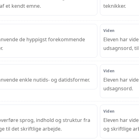
 af et kendt emne.
teknikker.
Viden
 anvende de hyppigst forekommende
Eleven har vid
r.
udsagnsord, ti
Viden
anvende enkle nutids- og datidsformer.
Eleven har vid
udsagnsord.
Viden
verføre sprog, indhold og struktur fra
Eleven har vid
e til det skriftlige arbejde.
og skriftlige ar