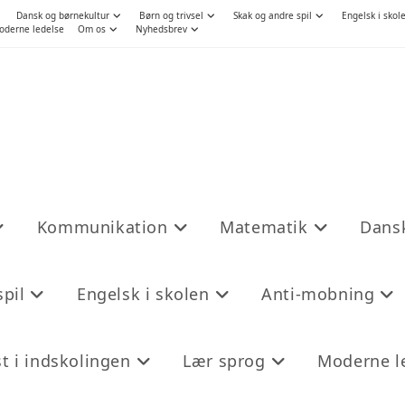
Dansk og børnekultur
Børn og trivsel
Skak og andre spil
Engelsk i skol
oderne ledelse
Om os
Nyhedsbrev
Kommunikation
Matematik
Dansk
pil
Engelsk i skolen
Anti-mobning
t i indskolingen
Lær sprog
Moderne l