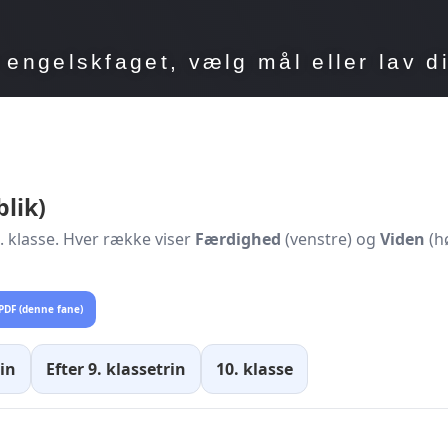
 engelskfaget, vælg mål eller lav di
blik)
10. klasse. Hver række viser
Færdighed
(venstre) og
Viden
(hø
DF (denne fane)
rin
Efter 9. klassetrin
10. klasse