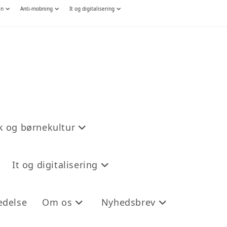
en
Anti-mobning
It og digitalisering
 og børnekultur
It og digitalisering
edelse
Om os
Nyhedsbrev