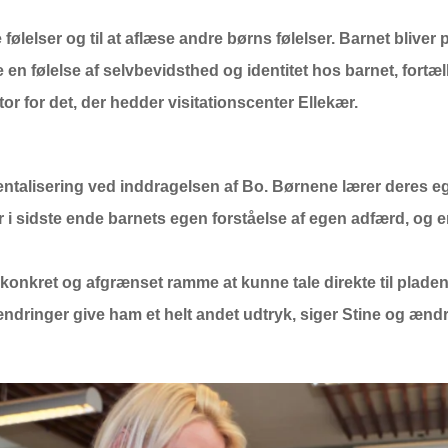
 følelser og til at aflæse andre børns følelser. Barnet bliver 
e en følelse af selvbevidsthed og identitet hos barnet, fortæ
or for det, der hedder visitationscenter Ellekær.
talisering ved inddragelsen af Bo. Børnene lærer deres egn
 i sidste ende barnets egen forståelse af egen adfærd, og e
 konkret og afgrænset ramme at kunne tale direkte til plade
ndringer give ham et helt andet udtryk, siger Stine og ændre