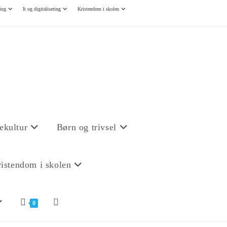
ing
It og digitalisering
Kristendom i skolen
ekultur
Børn og trivsel
istendom i skolen
0