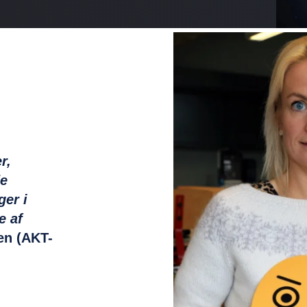
r,
de
ger i
e af
en (AKT-