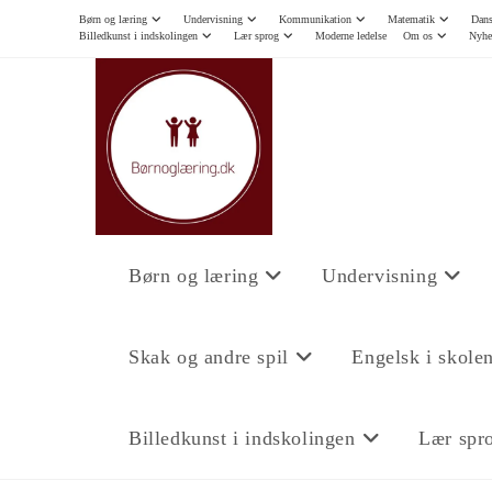
Børn og læring
Undervisning
Kommunikation
Matematik
Dans
Billedkunst i indskolingen
Lær sprog
Moderne ledelse
Om os
Nyhe
Børn og læring
Undervisning
Skak og andre spil
Engelsk i skole
Billedkunst i indskolingen
Lær spr