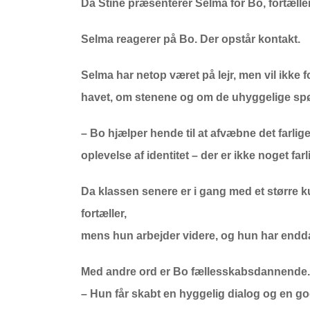
Da Stine præsenterer Selma for Bo, fortæller 
Selma reagerer på Bo. Der opstår kontakt.
Selma har netop været på lejr, men vil ikke f
havet, om stenene og om de uhyggelige spøg
– Bo hjælper hende til at afvæbne det farlige
oplevelse af identitet – der er ikke noget far
Da klassen senere er i gang med et større 
fortæller,
mens hun arbejder videre, og hun har endda
Med andre ord er Bo fællesskabsdannende.
– Hun får skabt en hyggelig dialog og en g