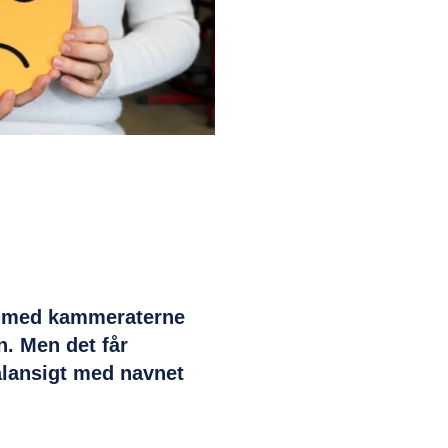
n med kammeraterne
n. Men det får
talansigt med navnet