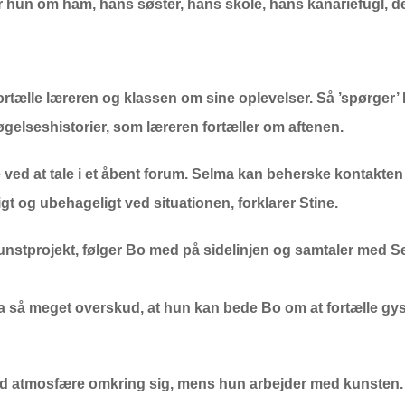
hun om ham, hans søster, hans skole, hans kanariefugl, der of
ortælle læreren og klassen om sine oplevelser. Så ’spørger’ B
elseshistorier, som læreren fortæller om aftenen.
 ved at tale i et åbent forum. Selma kan beherske kontakten t
ligt og ubehageligt ved situationen, forklarer Stine.
kunstprojekt, følger Bo med på sidelinjen og samtaler med 
 så meget overskud, at hun kan bede Bo om at fortælle gys
od atmosfære omkring sig, mens hun arbejder med kunsten. 