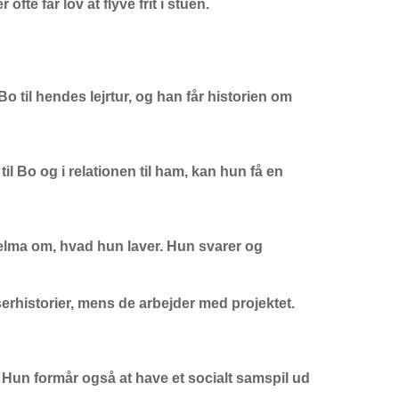
te får lov at flyve frit i stuen.
o til hendes lejrtur, og han får historien om
il Bo og i relationen til ham, kan hun få en
Selma om, hvad hun laver. Hun svarer og
erhistorier, mens de arbejder med projektet.
Hun formår også at have et socialt samspil ud