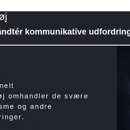
øj
ndtér kommunikative udfordrin
nelt
øj omhandler de svære
tisme og andre
inger.