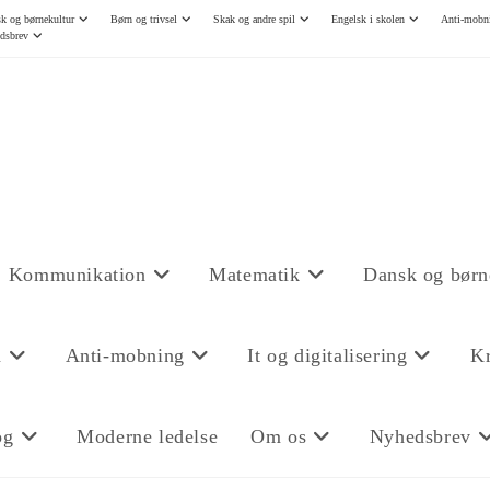
k og børnekultur
Børn og trivsel
Skak og andre spil
Engelsk i skolen
Anti-mobn
dsbrev
Kommunikation
Matematik
Dansk og børn
n
Anti-mobning
It og digitalisering
Kr
og
Moderne ledelse
Om os
Nyhedsbrev