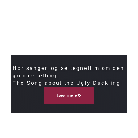
Hør sangen og se tegnefilm om den
grimme ælling.
The Song about the Ugly Duckling
Læs mere