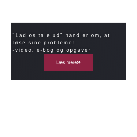
"Lad os tale ud" handler om, at
løse sine problemer
-video, e-bog og opgaver
Læs mere