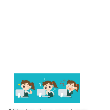
en banker
på døren.
Debatindl
æg