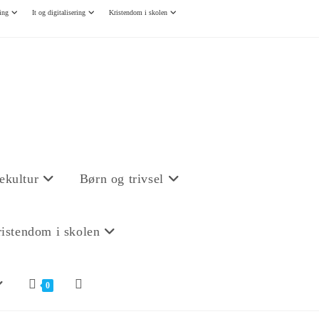
ing
It og digitalisering
Kristendom i skolen
ekultur
Børn og trivsel
istendom i skolen
0