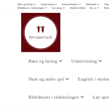
Børn og læring
Undervisning
Kommunikation
Matematik
Dans
Billedkunst i indskolingen
Lær sprog
Moderne ledelse
Om os
Nyhe
Børn og læring
Undervisning
Skak og andre spil
Engelsk i skole
Billedkunst i indskolingen
Lær spr