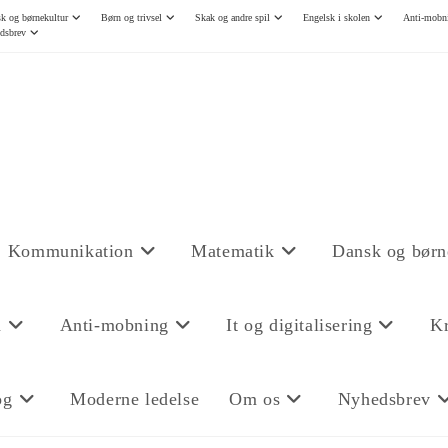
k og børnekultur
Børn og trivsel
Skak og andre spil
Engelsk i skolen
Anti-mobn
dsbrev
Kommunikation
Matematik
Dansk og børn
n
Anti-mobning
It og digitalisering
Kr
og
Moderne ledelse
Om os
Nyhedsbrev