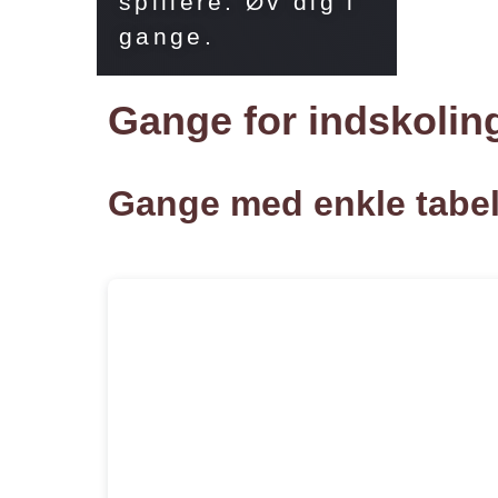
spillere. Øv dig i
gange.
Gange for indskolin
Gange med enkle tabell