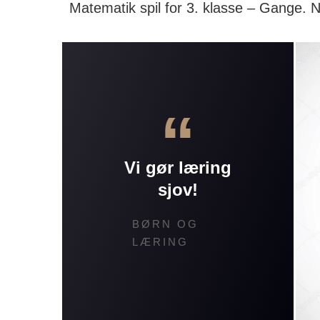
Matematik spil for 3. klasse – Gange. 
“
Vi gør læring
sjov!
BØRN OG
LÆRING