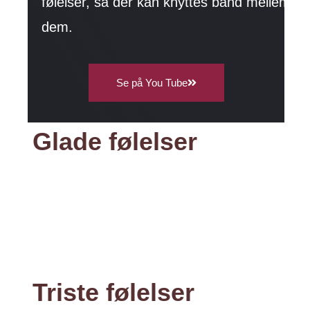
følelser, så der kan knyttes bånd mellem
dem.
Se på You Tube
Glade følelser
Triste følelser