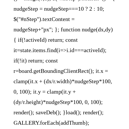
nudgeStep = nudgeStep===10 ? 2 : 10;
$("#nStep").textContent =
nudgeStep+"px"; }; function nudge(dx,dy)
{ if(!activeId) return; const
it=state.items.find(i=>i.id===activeId);
if(!it) return; const
r=board.getBoundingClientRect(); it.x =
clamp(it.x + (dx/r.width)*nudgeStep*100,
0, 100); it.y = clamp(it.y +
(dy/r.height)*nudgeStep*100, 0, 100);
render(); saveDeb(); }load(); render();
GALLERY.forEach(addThumb);