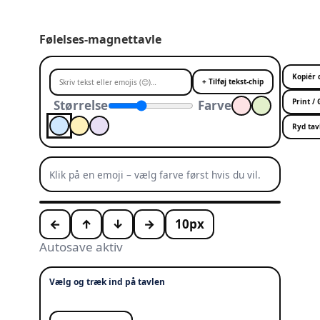
Følelses-magnettavle
Kopiér 
+ Tilføj tekst-chip
Print /
Størrelse
Farve
Ryd tav
Klik på en emoji – vælg farve først hvis du vil.
Skole
Hjem
Frikvarter
SFO / Klub
←
↑
↓
→
10px
Autosave aktiv
Vælg og træk ind på tavlen