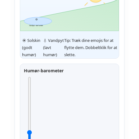
😢
Vandpyt – lavt humør
☀️ Solskin
💧 Vandpyt
Tip: Træk dine emojis for at
(godt
(lavt
flytte dem. Dobbeltklik for at
humør)
humør)
slette.
Humør-barometer