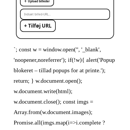
↑ Upload billeder
+ Tilføj URL
`; const w = window.open('', '_blank',
'noopener,noreferrer'); if(!w){ alert('Popup
blokeret – tillad popups for at printe.');
return; } w.document.open();
w.document.write(html);
w.document.close(); const imgs =
Array.from(w.document.images);
Promise.all(imgs.map(i=>i.complete ?