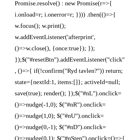
Promise.resolve() : new Promise(r=>{
i.onload=r; i.onerror=r; }))) .then(()=>{
w.focus(); w.print();
w.addEventListener('afterprint',
()=>w.close(), {once:true}); });
});$("#resetBtn").addEventListener("click"
, ()=>{ if(!confirm("Ryd tavlen?")) return;
state={nextId:1, items:[]}; activeId=null;
save(true); render(); });$("#nL").onclick=
()=>nudge(-1,0); $("#nR").onclick=
()=>nudge(1,0); $("#nU").onclick=
()=>nudge(0,-1); $("#nD").onclick=
()=>nudge(0,1); $("#nStep").onclick=()=>{