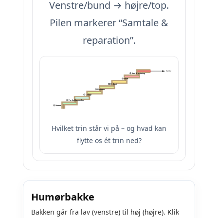
Venstre/bund → højre/top.
Pilen markerer “Samtale &
reparation”.
Samtale & reparation
😡 Vold & mobning
😠 Skidt
😟 Drilleri
😕 Uvenner
😐 Uenige
🙂 Forskellige ønsker
😊 Venner
Hvilket trin står vi på – og hvad kan
flytte os ét trin ned?
Humørbakke
Bakken går fra lav (venstre) til høj (højre). Klik