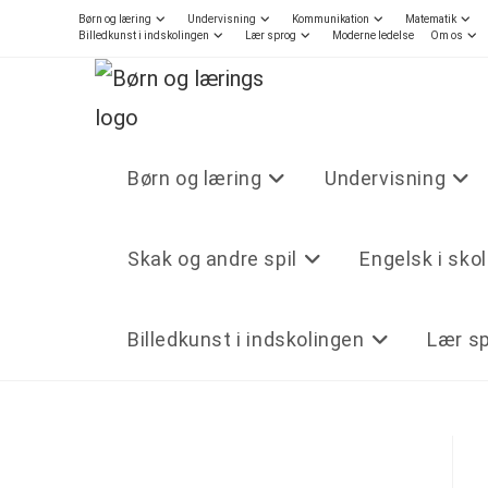
Børn og læring
Undervisning
Kommunikation
Matematik
Billedkunst i indskolingen
Lær sprog
Moderne ledelse
Om os
Børn og læring
Undervisning
Skak og andre spil
Engelsk i sko
Billedkunst i indskolingen
Lær s