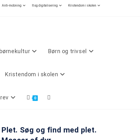
Anti-mobning
It og digitalisering
Kristendom i skolen
børnekultur
Børn og trivsel
Kristendom i skolen
rev
0
Plet. Søg og find med plet.