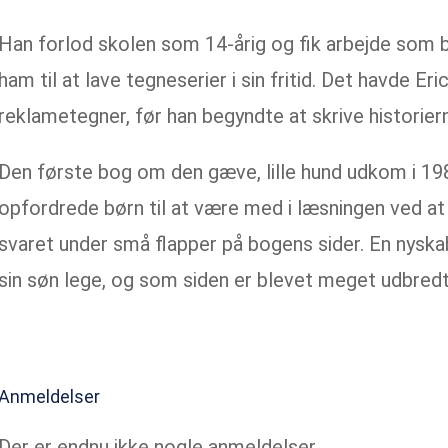
Han forlod skolen som 14-årig og fik arbejde som b
ham til at lave tegneserier i sin fritid. Det havde Er
reklametegner, før han begyndte at skrive historie
Den første bog om den gæve, lille hund udkom i 1980
opfordrede børn til at være med i læsningen ved a
svaret under små flapper på bogens sider. En nyskab
sin søn lege, og som siden er blevet meget udbred
Anmeldelser
Der er endnu ikke nogle anmeldelser.