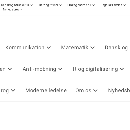
Dansk og børnekultur
Børn og trivsel
Skak og andre spil
Engelsk i skolen
Nyhedsbrev
Kommunikation
Matematik
Dansk og 
len
Anti-mobning
It og digitalisering
prog
Moderne ledelse
Om os
Nyhedsb