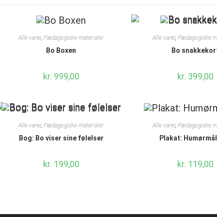
Alle varer
,
Pædagogiske materialer
Alle varer
,
Pædagogiske ma
Bo Boxen
Bo snakkekor
kr.
999,00
kr.
399,00
Alle varer
,
Pædagogiske materialer
Alle varer
,
Pædagogiske ma
Bog: Bo viser sine følelser
Plakat: Humørmål
kr.
199,00
kr.
119,00