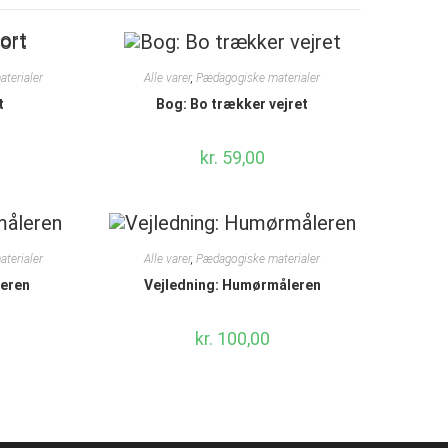
terialer
Alle varer
,
Pædagogiske materialer
t
Bog: Bo trækker vejret
kr.
59,00
terialer
Alle varer
,
Pædagogiske materialer
eren
Vejledning: Humørmåleren
kr.
100,00