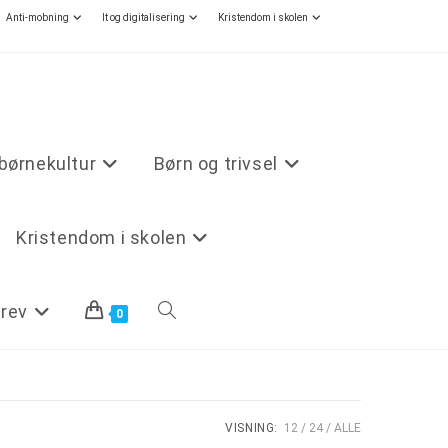
Anti-mobning
It og digitalisering
Kristendom i skolen
børnekultur
Børn og trivsel
Kristendom i skolen
rev
0
VISNING:
12
24
ALLE