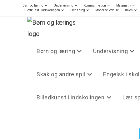
Børn og læring
Undervisning
Kommunikation
Matematik
Billedkunst i indskolingen
Lær sprog
Moderne ledelse
Om os
Børn og læring
Undervisning
Skak og andre spil
Engelsk i sko
Billedkunst i indskolingen
Lær s