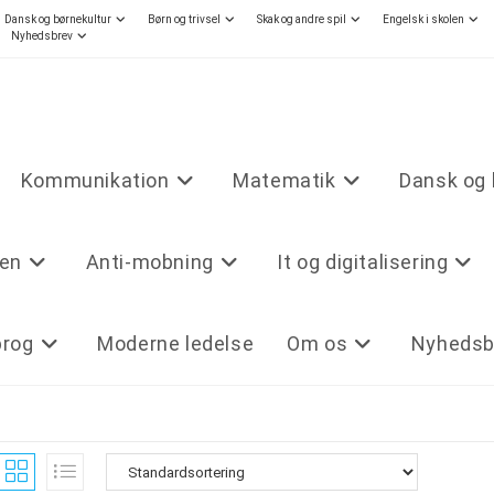
Dansk og børnekultur
Børn og trivsel
Skak og andre spil
Engelsk i skolen
Nyhedsbrev
Kommunikation
Matematik
Dansk og 
len
Anti-mobning
It og digitalisering
prog
Moderne ledelse
Om os
Nyhedsb