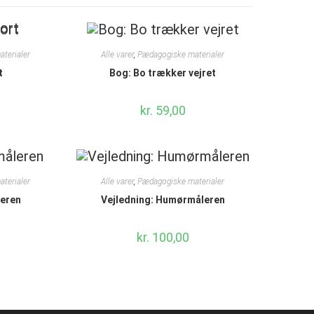
terialer
Alle varer
,
Pædagogiske materialer
t
Bog: Bo trækker vejret
kr.
59,00
terialer
Alle varer
,
Pædagogiske materialer
eren
Vejledning: Humørmåleren
kr.
100,00