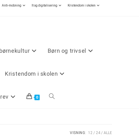
Anti-mobning
It og digitalisering
Kristendom i skolen
børnekultur
Børn og trivsel
Kristendom i skolen
rev
0
VISNING:
12
24
ALLE