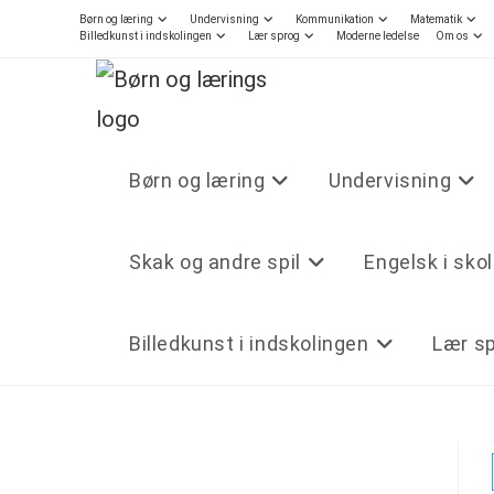
Børn og læring
Undervisning
Kommunikation
Matematik
Billedkunst i indskolingen
Lær sprog
Moderne ledelse
Om os
Børn og læring
Undervisning
Skak og andre spil
Engelsk i sko
Billedkunst i indskolingen
Lær s