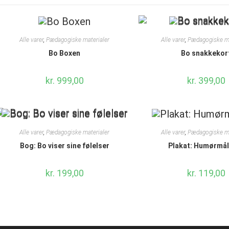
Alle varer
,
Pædagogiske materialer
Alle varer
,
Pædagogiske ma
Bo Boxen
Bo snakkekor
kr.
999,00
kr.
399,00
Alle varer
,
Pædagogiske materialer
Alle varer
,
Pædagogiske ma
Bog: Bo viser sine følelser
Plakat: Humørmål
kr.
199,00
kr.
119,00