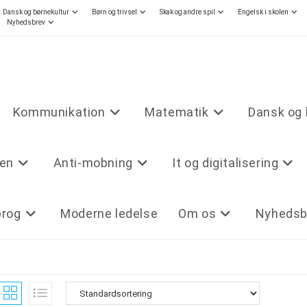
Dansk og børnekultur
Børn og trivsel
Skak og andre spil
Engelsk i skolen
Nyhedsbrev
Kommunikation
Matematik
Dansk og 
len
Anti-mobning
It og digitalisering
prog
Moderne ledelse
Om os
Nyhedsb