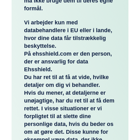
må ikke bruge dem til deres egne
formål.
Vi arbejder kun med
databehandlere i EU eller i lande,
hvor dine data får tilstrækkelig
beskyttelse.
På ehsshield.com er den person,
der er ansvarlig for data
Ehsshield.
Du har ret til at få at vide, hvilke
detaljer om dig vi behandler.
Hvis du mener, at detaljerne er
unøjagtige, har du ret til at få dem
rettet. I visse situationer er vi
forpligtet til at slette dine
personlige data, hvis du beder os
om at gøre det. Disse kunne for
eksempel være data, der ikke